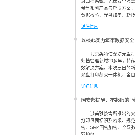
录归档系统、光盘安全隔
盘等系列产品与解决方案
数据校验、光盘加密、新
自助权限取盘、光盘自助导
详细信息
检法纪委监委、军工、公
以核心实力筑牢数据安全 
北京英特信深耕光盘
归档管理领域20多年，持
效解决方案。本次展出的
光盘打印刻录一体机、全
详细信息
国安部提醒：不起眼的“
派美雅按需所推出的安
打印盘面标识及密级、规范
密、SM4国密加密、全盘
驾护航。