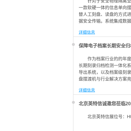
针对于安全物理隔离业
一款软硬一体的信息单向
替人工刻盘、读盘的方式进
据安全传输。系统集成数
离机制确保数据传输安全
详细信息
保障电子档案长期安全归档
作为档案行业的的年
长期刻录归档检测一体化系
导出系统，以及档案级刻
盘摆渡机与行业解决方案
批量回读、抽样检测、光
详细信息
现场精彩纷呈，获得行业
北京英特信诚邀您莅临20
北京英特信展位号：H0