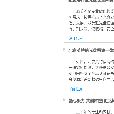
纪检委行业光盘安全隔离
派美雅是专业做纪检
切需求，按需推出了光盘
信息交换。派美雅光盘摆
臂、刻录端、读取端，安
导入/导出、网间信息数据
详细信息
北京英特信光盘摆渡一体
近日，北京英特信网
三研究所检测，继获得公
安部网络安全产品认证证
合规满足跨网数据单向导入
详细信息
凝心聚力 共创辉煌|北京
二十年的专注和深耕，