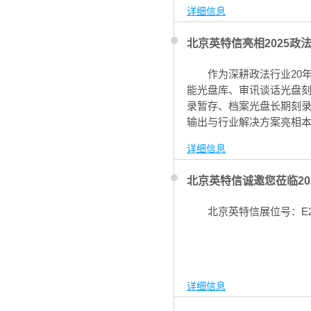
力，现场精彩纷呈，获得
详细信息
北京英特信亮相2025
作为深耕政法行业20
能光盘库、审讯谈话光盘
录暂存、档案光盘长期刻录
输出与行业解决方案亮相
理、数据安全摆渡应用领
详细信息
北京英特信诚邀您莅临20
北京英特信展位号：E20
详细信息