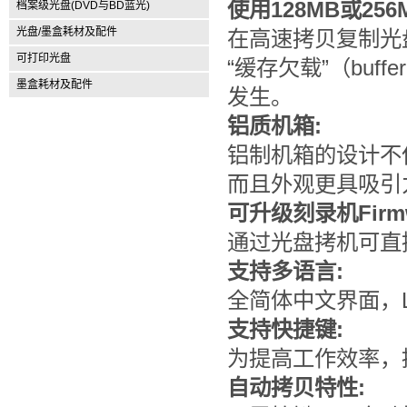
使用128MB或25
档案级光盘(DVD与BD蓝光)
光盘/墨盒耗材及配件
在高速拷贝复制光
可打印光盘
“缓存欠载”（buff
墨盒耗材及配件
发生。
铝质机箱:
铝制机箱的设计不
而且外观更具吸引
可升级刻录机Firmw
通过光盘拷机可直接
支持多语言:
全简体中文界面，
支持快捷键:
为提高工作效率，
自动拷贝特性: